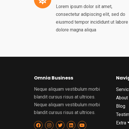
Lorem ipsum dolor sit amet,
consectetur adipiscing elit, sed do
eiusmod tempor incididunt ut labore
dolore magna aliqua
Omnia Business
Navi
Neque aliquam vestibulum morbi
Servi
blandit cursus risus at ultrices.
About
Neque aliquam vestibulum morbi
Blog
blandit cursus risus at ultrices.
Testim
Extra