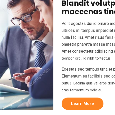
Blandit volut
maecenas tin
Velit egestas dui id ornare ar
ultrices mi tempus imperdiet 
nulla facilisi. Amet risus fel
pharetra pharetra massa massa
Amet consectetur adipiscing 
tempor orci. Id nibh tortectus.
Egestas sed tempus urna et p
Elementum eu facilisis sed o
purus.
Lacinia quis vel eros don
cras fermentum odio eu.
Learn More