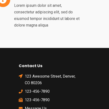
Lorem ipsum dolor sit amet,
consectetur adipiscing elit, sed do
eiusmod tempor incididunt ut labore et
dolore magna aliqua
Contact Us
123 Awesome Street, Denver,
CO 80206
123-456-7890
123-456-7890
Message Us