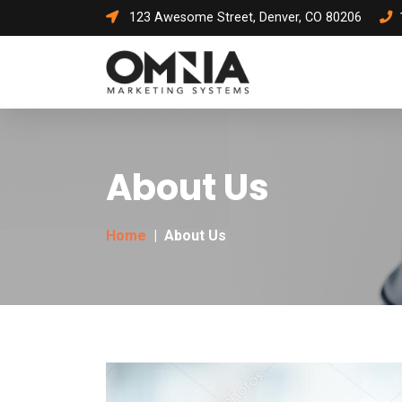
123 Awesome Street, Denver, CO 80206
About Us
Home
|
About Us