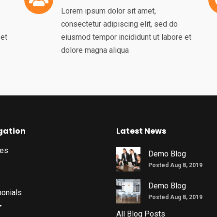
Lorem ipsum dolor sit amet,
consectetur adipiscing elit, sed do
 et
eiusmod tempor incididunt ut labore et
dolore magna aliqua
gation
Latest News
ces
Demo Blog
Posted Aug 8, 2019
Demo Blog
onials
Posted Aug 8, 2019
All Blog Posts